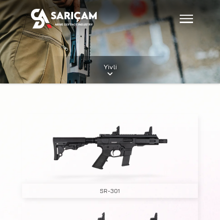
Yivli
SR-301