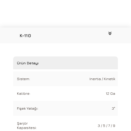
K-110
Ürün Detayı
Sistem:
Inertia / Kinetik
Kalibre:
12 Ga
Fişek Yatağı:
3"
Şarjör
3 / 5 / 7 / 9
Kapasitesi: