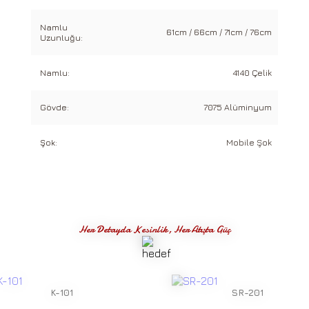
Namlu
61cm / 66cm / 71cm / 76cm
Uzunluğu:
Namlu:
4140 Çelik
Gövde:
7075 Alüminyum
Şok:
Mobile Şok
Her Detayda Kesinlik, Her Atışta Güç
K-101
SR-201