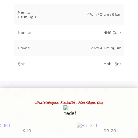
Namlu
47cm / 51cm / 61cm
Uzunluğu:
Namlu:
4140 Çelik
Gövde:
7075 Alüminyum
Şok:
Mobil Şok
Her Detayda Kesinlik, Her Atışta Güç
K-101
SR-201