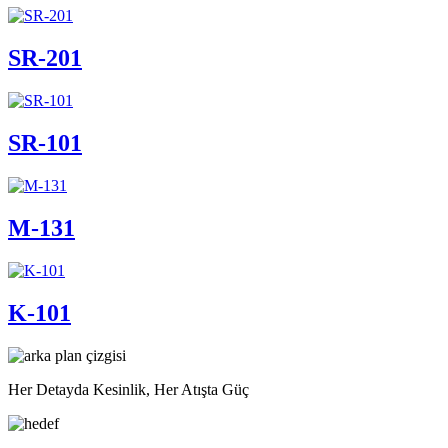
SR-201
SR-101
M-131
K-101
Her Detayda Kesinlik, Her Atışta Güç