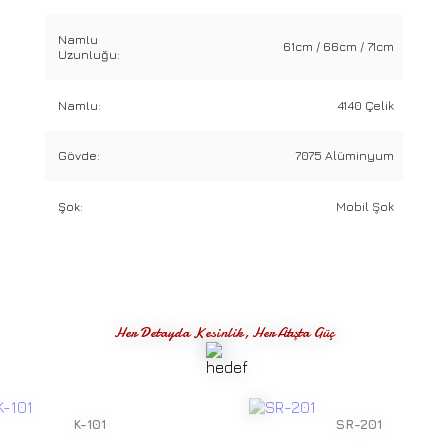
Namlu
61cm / 66cm / 71cm
Uzunluğu:
Namlu:
4140 Çelik
Gövde:
7075 Alüminyum
Şok:
Mobil Şok
Her Detayda Kesinlik, Her Atışta Güç
K-101
SR-201