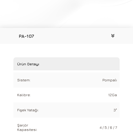
PA-107
Ürün Detayı
Sistem:
Pompalı
Kalibre:
12Ga
Fişek Yatağı:
3"
Şarjör
4 / 5 / 6 / 7
Kapasitesi: