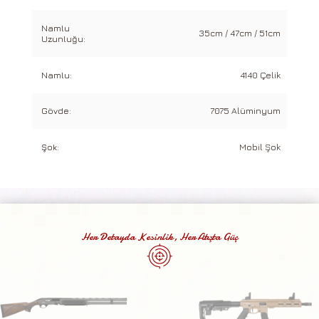
Namlu
35cm / 47cm / 51cm
Uzunluğu:
Namlu:
4140 Çelik
Gövde:
7075 Alüminyum
Şok:
Mobil Şok
Her Detayda Kesinlik, Her Atışta Güç