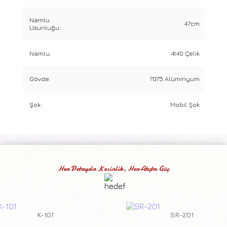
Namlu
47cm
Uzunluğu:
Namlu:
4140 Çelik
Gövde:
7075 Alüminyum
Şok:
Mobil Şok
Her Detayda Kesinlik, Her Atışta Güç
K-101
SR-201