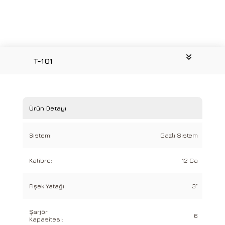
T-101
Ürün Detayı
Sistem:
Gazlı Sistem
Kalibre:
12 Ga
Fişek Yatağı:
3"
Şarjör
6
Kapasitesi: