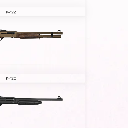
K-122
K-120