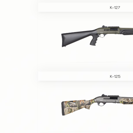
K-127
K-125