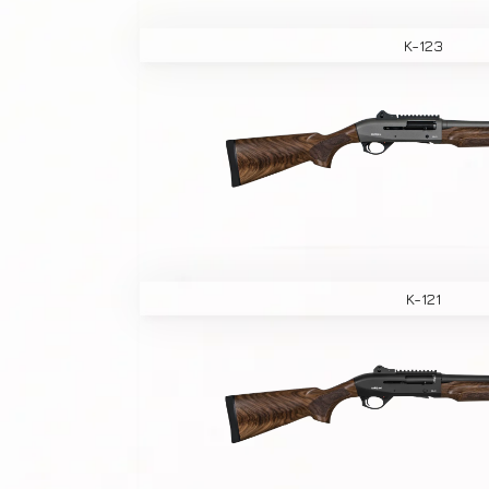
K-123
K-121