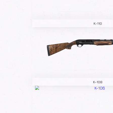
K-110
K-108