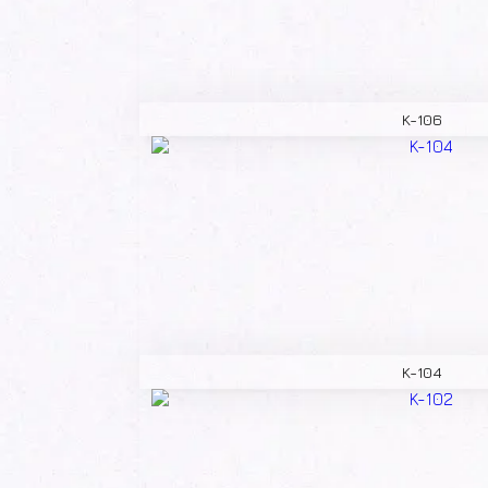
K-106
K-104